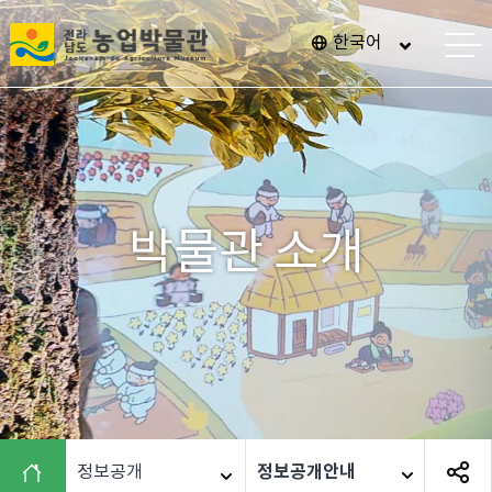
전
한국어
메
남
뉴
열
광
기
주
통
합
특
박물관 소개
별
시
농
업
박
물
관
정보공개안내
정보공개