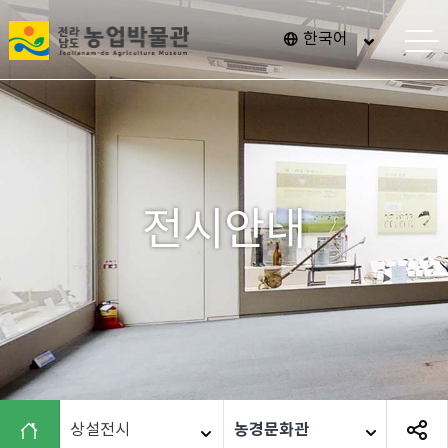
전
한국어
메
라
뉴
열
남
기
도
농
업
박
전시안내
물
관
"
>
농경문화관
상설전시