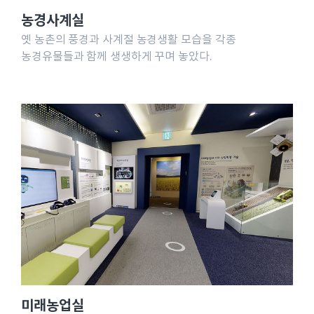
농경사계실
옛 농촌의 풍경과 사계절 농경생활 모습을 각종
농경유물들과 함께 생생하게 꾸며 놓았다.
미래농업실