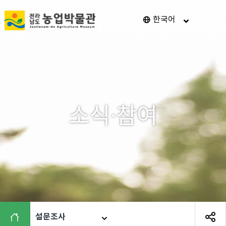
전
한국어
메
남
뉴
열
광
기
주
통
합
특
소식·참여
별
시
농
업
박
물
관
설문조사