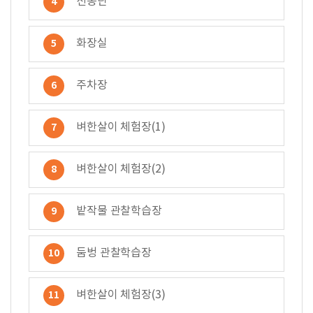
선농단
4
화장실
5
주차장
6
벼한살이 체험장(1)
7
벼한살이 체험장(2)
8
밭작물 관찰학습장
9
둠벙 관찰학습장
10
벼한살이 체험장(3)
11