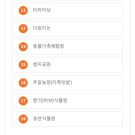
타작마당
12
다랑이논
13
동물가족체험장
14
쌈지공원
15
주말농장(가족텃밭)
16
향기(허브)식물원
17
경관식물원
18