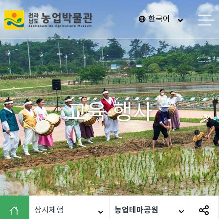
전
한국어
메
남
뉴
열
광
기
주
통
합
특
교육·행사
별
시
농
업
박
물
관
농업테마공원
상시체험