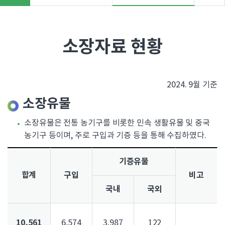
"
>
소장자료 현황
2024. 9월 기준
소장유물
소장유물은 전통 농기구를 비롯한 민속 생활유물 및 중국
농기구 등이며, 주로 구입과 기증 등을 통해 수집하였다.
기증유물
합계
구입
비고
국내
국외
10,561
6,574
3,987
122