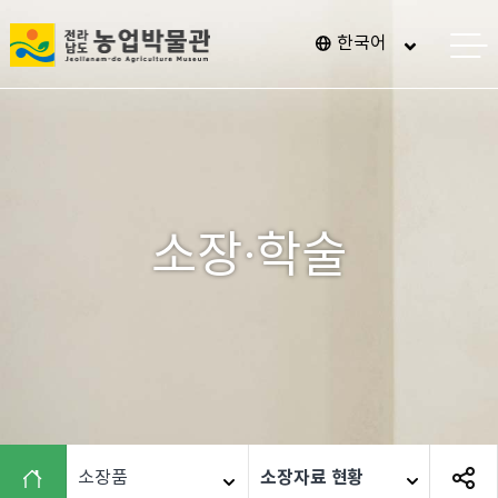
전
한국어
메
남
뉴
열
광
기
주
통
합
특
소장·학술
별
시
농
업
박
물
관
소장자료 현황
소장품