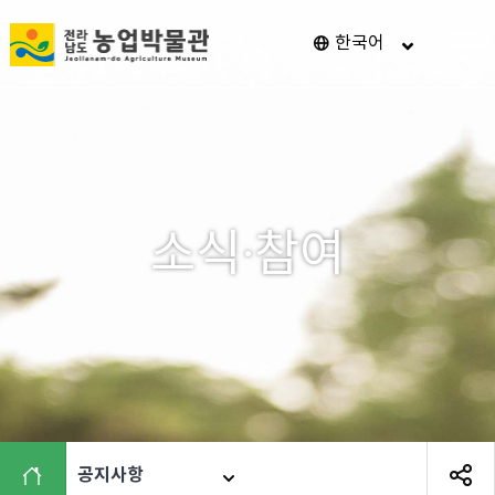
전
한국어
메
남
뉴
열
광
기
주
통
합
특
소식·참여
별
시
농
업
박
물
관
공지사항