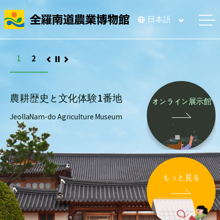
全羅南道農業博物館
日本語
메
1
2
農耕歴史と文化体験1番地
バーチャル農作物栽培体験ゾーンの
オンライン展示館
JeollaNam-do Agriculture Museum
子供たちが実際に土に触れ、農作物を植える体験型バーチャル体験
もっと見る