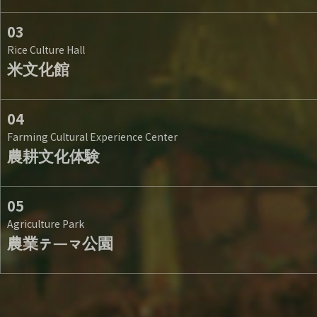
03
Rice Culture Hall
米文化館
04
南道文化の形成
南道の住生活
Farming Cultural Experience Center
農耕文化体験
05
南道の衣生活
南道の食生活
米展示室
企画展示室
Agriculture Park
農業テーマ公園
南道の工芸
南道の民俗(祠)
3D映像室
南道料理体験室