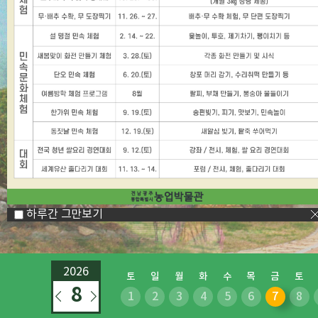
"
>
하루간 그만보기
2026
토
일
월
화
수
목
금
토
8
1
2
3
4
5
6
7
8