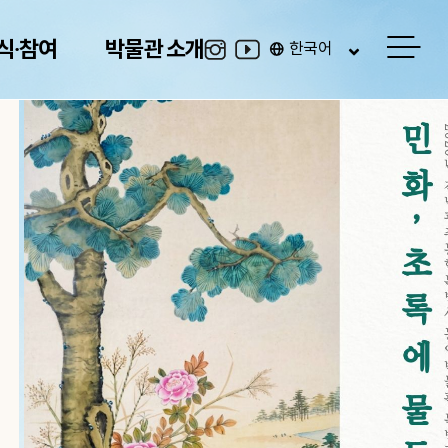
사
식·참여
박물관 소개
한국어
이
트
맵
VR로 즐기는 농업박물관
온라인 전시관