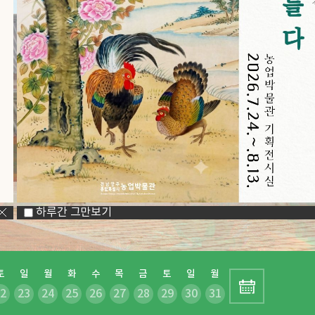
교육/체험/관람 예약서비스
통합예약 바로가기
하루간 그만보기
토
일
월
화
수
목
금
토
일
월
22
23
24
25
26
27
28
29
30
31