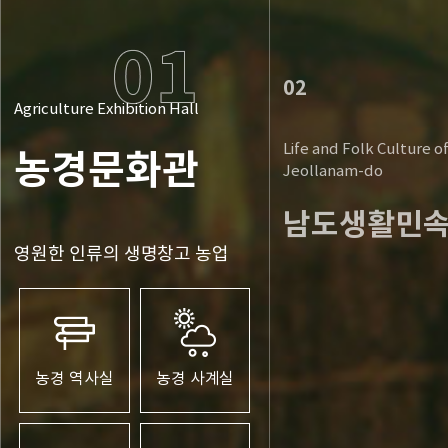
02
Agriculture Exhibition Hall
Life and Folk Culture o
농경문화관
Jeollanam-do
남도생활민
영원한 인류의 생명창고 농업
농경 역사실
농경 사계실