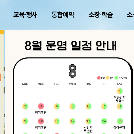
교육·행사
통합예약
소장·학술
소
발전시키는
특별시농업박물관
um