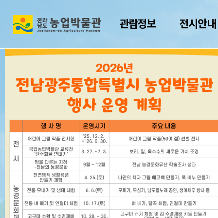
전
관람정보
전시안내
남
광
주
통
1
2
합
특
농경문화를 계승 
가상 농작물 재배
별
시
전남광주통합
농
업
박
Jeonnam-Gwangju Agriculture Muse
물
관