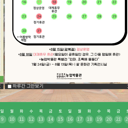
하루간 그만보기
일
월
화
수
목
금
토
일
월
화
수
목
금
9
10
11
12
13
14
15
16
17
18
19
20
21