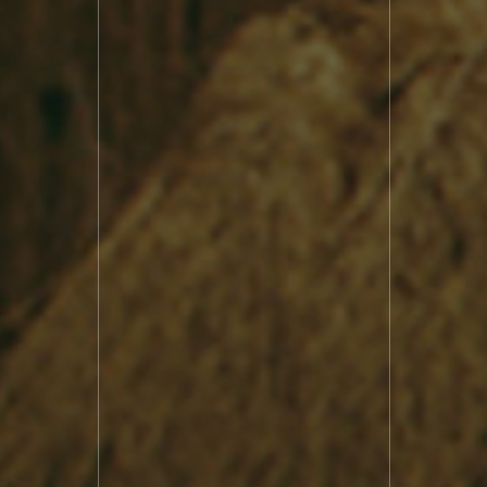
의 주거생활
3D 영상실
남도음식체험실
의 식생활
가상 농작물
인터액티브
도의 민속
재배 체험존
미디어 Wall
콘텐츠