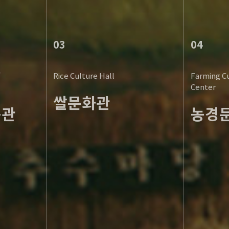
03
04
f
Rice Culture Hall
Farming Cu
Center
쌀문화관
속관
농경
쌀 전시실
기획전시실