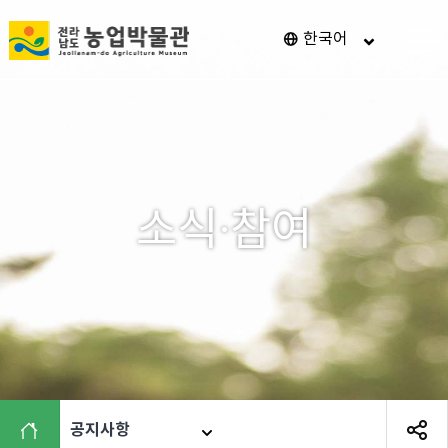
전
한국어
메
남
뉴
열
광
기
주
통
합
특
소식·참여
별
시
농
업
박
물
관
공지사항