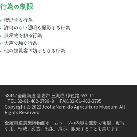
行為の制限
喫煙する行為
許可のない照明や撮影する行為
展示物を触る行為
大声で騒ぐ行為
他の観覧客の妨げとなる行為
58447 全羅南道 霊岩郡 三湖邑 緑色路 653-11
TEL. 82-61-462-2796~9
FAX. 82-61-462-2795
Copyright © 2022 JeollaNam-do Agriculture Museum. All
Rights Reserved.
全羅南道農業博物館ホームページの内容を無断で複製、複写、
引用、転載、変造、出版、展示、販売することを禁じます。